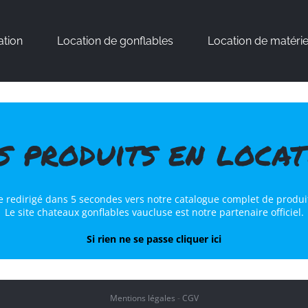
ation
Location de gonflables
Location de matérie
s produits en locat
re redirigé dans 5 secondes vers notre catalogue complet de produit
Le site chateaux gonflables vaucluse est notre partenaire officiel.
Si rien ne se passe cliquer ici
Mentions légales
-
CGV